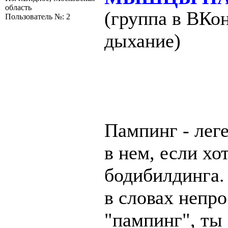
область
(группа в ВКон
Пользователь №: 2
дыхание)
Пампинг - лег
в нем, если хо
бодибилдинга.
в словах непр
"пампинг", ты 