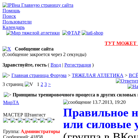
на Главную страницу сайта
Помощь
Поиск
Пользователи
Календарь
ТУТ МОЖЕТ
Сообщение сайта
(Сообщение закроется через 2 секунды)
Здравствуйте, гость
(
Вход
|
Регистрация
)
Главная страница Форума
>
ТЯЖЕЛАЯ АТЛЕТИКА
>
ВС
3 страниц
1
2
3
>
Принципы тренировочного процесса в других силовых 
13.7.2013, 19:20
МирТА
Правильное н
МАСТЕР Штангист
или силовые 
Группа:
Администраторы
(группа в ВКон
Сообщений: 41858