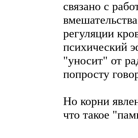
связано с рабо
вмешательства
регуляции кро
психический э
"уносит" от ра
попросту говор
Но корни явлен
что такое "пам