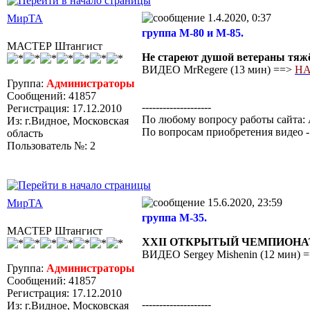
1.4.2020, 0:37
МирТА
группа М-80 и М-85.
МАСТЕР Штангист
Не стареют душой ветераны тяжёлой
ВИДЕО MrRegere (13 мин) ==>
НА
Группа:
Администраторы
Сообщений: 41857
--------------------
Регистрация: 17.12.2010
По любому вопросу работы сайта: 
Из: г.Видное, Московская
По вопросам приобретения видео 
область
Пользователь №: 2
15.6.2020, 23:59
МирТА
группа М-35.
МАСТЕР Штангист
XXII ОТКРЫТЫЙ ЧЕМПИОНАТ
ВИДЕО Sergey Mishenin (12 мин) 
Группа:
Администраторы
Сообщений: 41857
Регистрация: 17.12.2010
--------------------
Из: г.Видное, Московская