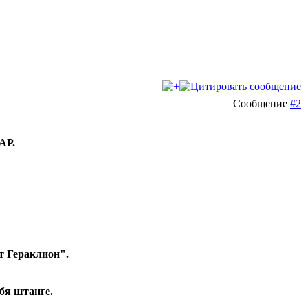
Сообщение
#2
АР.
т Гераклион".
бя штанге.