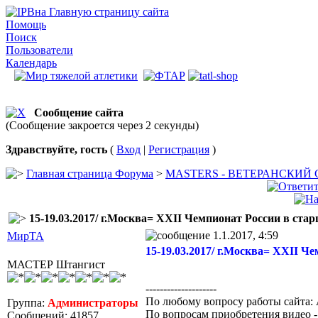
на Главную страницу сайта
Помощь
Поиск
Пользователи
Календарь
Сообщение сайта
(Сообщение закроется через 2 секунды)
Здравствуйте, гость
(
Вход
|
Регистрация
)
Главная страница Форума
>
MASTERS - ВЕТЕРАНСКИЙ
15-19.03.2017/ г.Москва= XXII Чемпионат России в стар
1.1.2017, 4:59
МирТА
15-19.03.2017/ г.Москва= XXII Ч
МАСТЕР Штангист
--------------------
По любому вопросу работы сайта: 
Группа:
Администраторы
По вопросам приобретения видео 
Сообщений: 41857