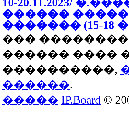
10-20.11.2023/ �
������ �����
������� (15-18 � 
��� ��������
������ ���� 
����������,
������
.
�����
IP.Board
© 20