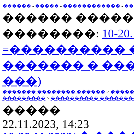
������
-
�����
-
������������
-
��
������ �����
��������:
10-2
=���������� 
������� � ������
���)
������� �������� ������
>
�����
���������
>
���������� �������
�����
22.11.2023, 14:23