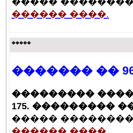
����� ��������� 
������ ����.
�����
������� �� 96
��������� �������(9
175. ��������� ���/2
����� ��������� 
������ ����.