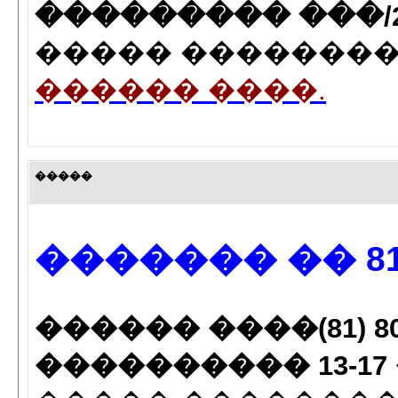
��������� ���/24-3
����� ��������� 
������ ����.
�����
������� �� 81
������ ����(81) 80-85
���������� 13-17 ���