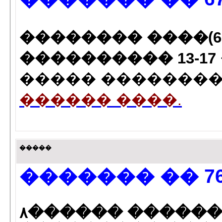
�������� ����(67) 8
���������� 13-17 ���
����� ��������� 
������ ����.
�����
������� �� 76
٨������ ������(76) 65�-65-70�/83-87�-87�.