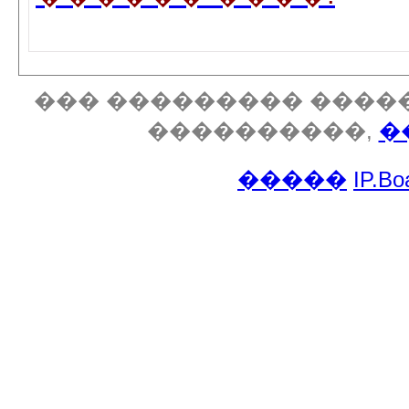
��� ��������� �����
����������,
�
�����
IP.Bo