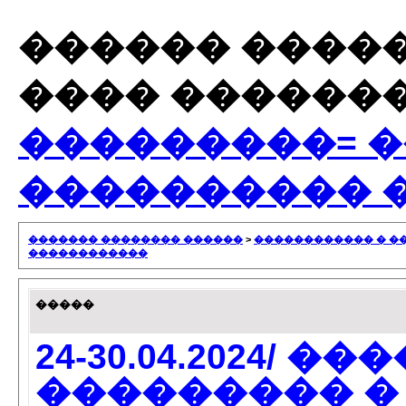
������ ����
���� ������
���������= 
���������� 
������� �������� ������
>
������������ � �
������������
�����
24-30.04.2024/ 
��������� �