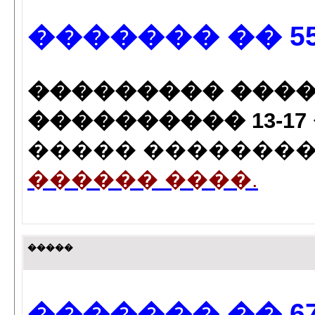
������� �� 55
��������� ����(55) 
���������� 13-17 ���
����� ��������� 
������ ����.
�����
������� �� 67