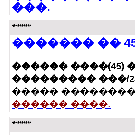
���.
�����
������� �� 45
������ ����(45) ��
��������� ���/24-30
����� ��������� 
������ ����.
�����