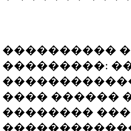
���������� 
���������: �
�����������
���� ������ �
�������� ��
������������