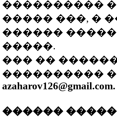
���������� �
����� ���, � �
������ �����
�����.
��� �� �����
���������� �
azaharov126@gmail.com.
������ �����