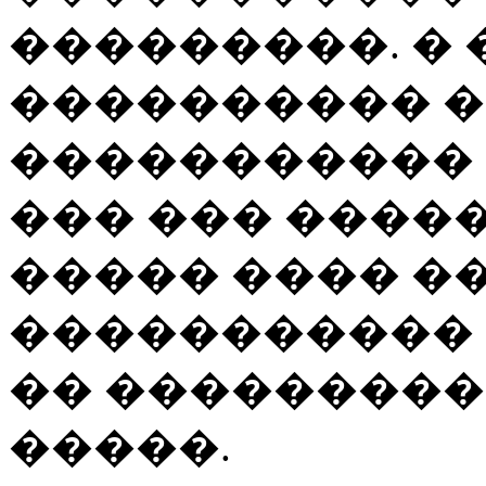
���������. �
���������� 
����������� 
��� ��� �����
����� ���� �
����������� 
�� ���������
�����.