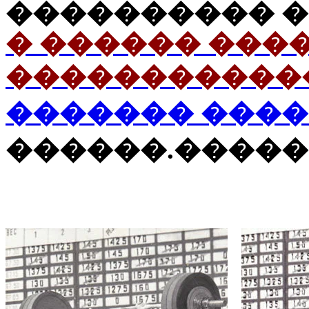
���������� �
� ������ ���
�����������
������� ���
������.�����