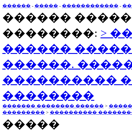
������
-
�����
-
������������
-
��
������ �����
��������:
> �
������ ����
������. ����
���������� �
��������
������� �������� ������
>
�����
���������
>
���������� �������
�����