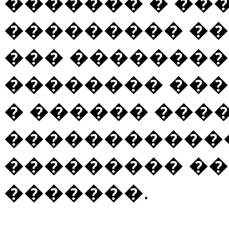
������� � ��
��������� ���
��� ��������
�������� ��
� ������ ���
������������
��������� �
�������.