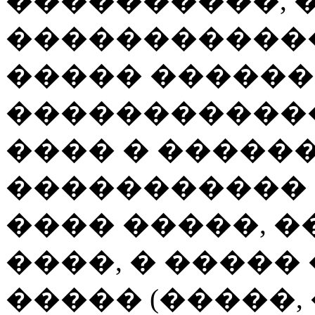
����������, 
������������
����� ������
�����������
���� � �����
����������� 
���� �����, �
����, � �����
����� (�����,