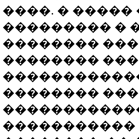
����. � �����
��������� � �
�������� ���
�������� ��
������������ 
�������� ��
������������
�����������