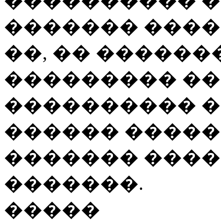
���������� �
������� ����
��, �� ������
��������� ��
���������� �
������ �����
������� ����
�������.
�����