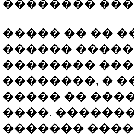
�������� ���
����� �� �� �
������ �����
�������� ��
��������, � 
����� �� ���
����. ������
������� ����