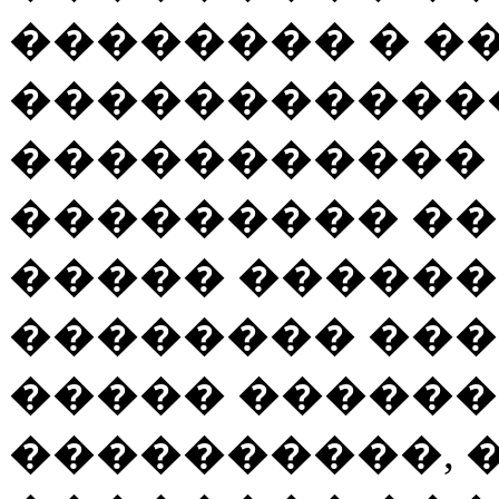
�������� � �
�����������
����������� 
��������� ��
����� �����
�������� ��
����� ������
����������, 