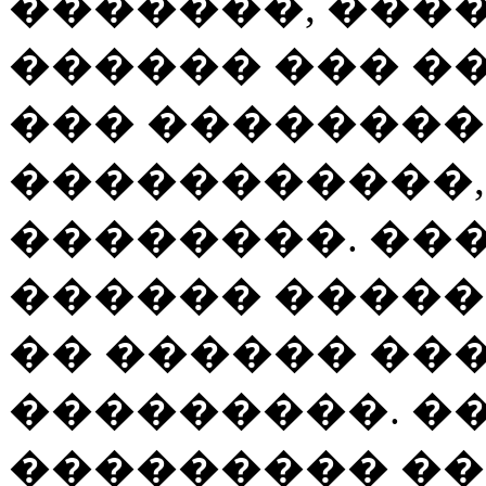
�������, ����
������ ��� �
��� ��������
�����������, 
��������. ��
������ �����
�� ������ ��
���������. �
��������� ��