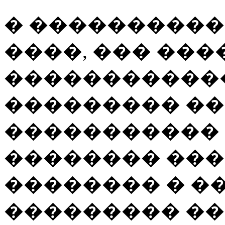
� ����������,
����, ��� ���
�����������
��������� ��
�����������
�������� ��
�������� � �
��������� �