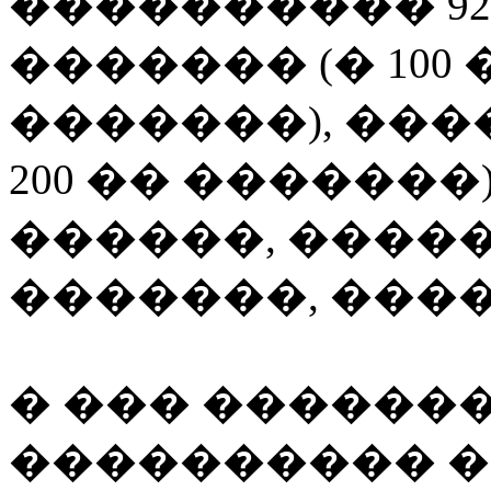
���������� 92
������� (� 100 �
�������), ���� 
200 �� �������
������, �����
�������, ����
� ��� �������
���������� �