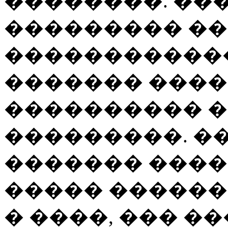
��������. ��
��������� �
������������
������� ���
���������� 
���������. �
������� ����
����� ������
� ����, ��� �