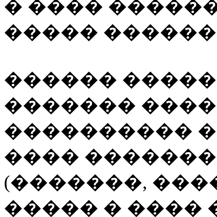
� ���� ������
����� ������
������ �����
������� ���
���������� �
���� �������
(�������, ����
����� � ����