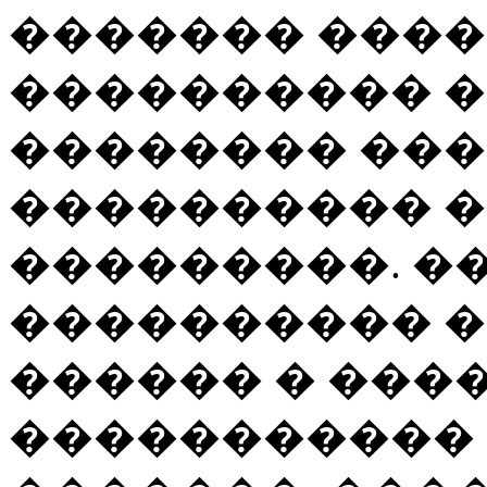
������� �����
���������� �
�������� ���
���������� �
���������. �
���������� �
������ � ���
�����������