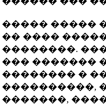
������ ��� �
����� ����� 
�� ���� ����
��������. ��
��� ������� 
�������� � �
����������, 
�������, ���