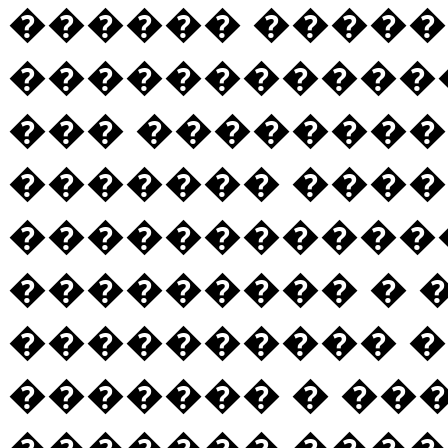
������ �����
������������
��� ��������
������� ����
�����������
��������� � 
���������� �
������� � ��
������� ����