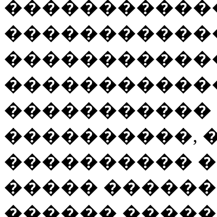
������������
�����������
�����������
�����������
����������� 
����������, 
���������� �
����� ������
������ �����