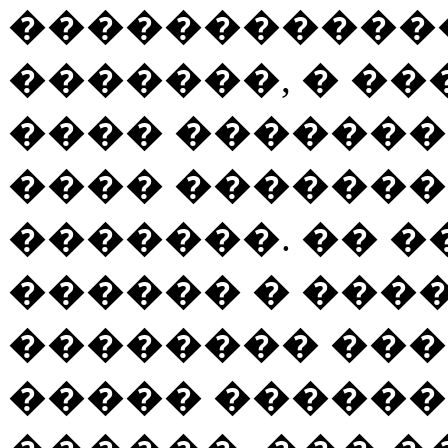
������������
�������, � �
���� �������
���� �������
�������. �� 
������ � �����
�������� ���
����� ������,