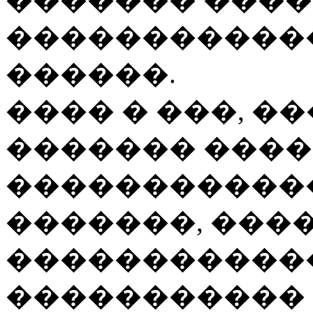
�����������
������.
���� � ���, �
������� ����
������������
�������, ���
������������
�����������