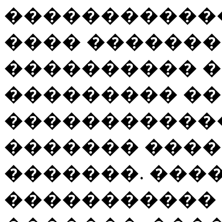
������������
���� �������.
���������� 
��������� ��
������������
������� ����
�������. ���
����������� 