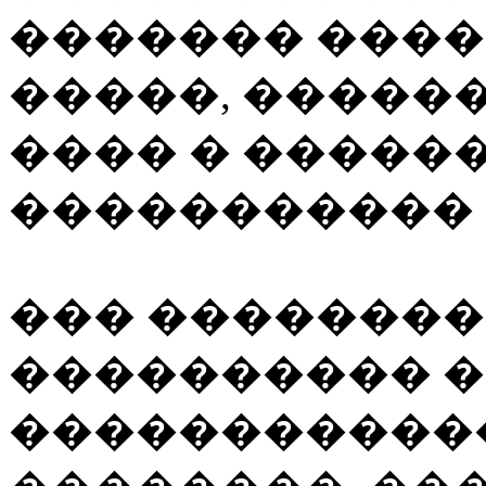
������� ���
�����, �����
���� � �����
����������� 
��� ��������
���������� 
�����������