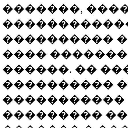
�������, ���
�����������
���������� �
���� �������
������. �� ��
���������� �
����������� 
��������� ���