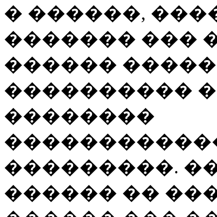
� ������, ��
������� ��� �
������ �����
���������� �
��������
�����������
���������. �
������ �� ���