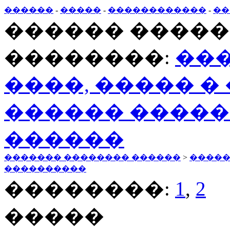
������
-
�����
-
������������
-
��
������ �����
��������:
���
����, ����� � 
������ �����
������
������� �������� ������
>
�����
����������
��������:
1
,
2
�����