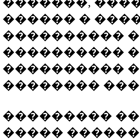
�������, ����
������ � ���
���������� �� 
���������� 
���������� �
�������� ���
��������� ���
����� ������