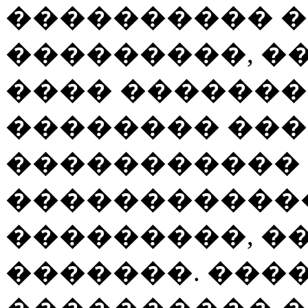
���������� �
���������, �
���� ��������
�������� ��
����������� 
�����������
���������, �
�������. ���