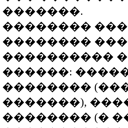
�������.
�������� ���
�������� ���
���������� 
������: ����
�������� (��
�������), ��
�������� (� �