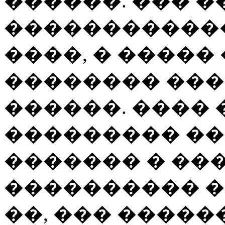
������. ��� 
������������
����, � �����
�������� ���
������. ����
��������� �� 
������� � ��
���������� �
��, ��� ����