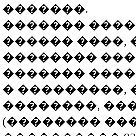
�������.
������� ����
������ ����, 
�������� ��
������� ����
� ���������,
��������, ��
(�������� ����