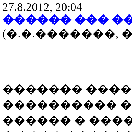
27.8.2012, 20:04
������ ��� �
(�.�.�������,
������� ����
���������� 
������ � ���