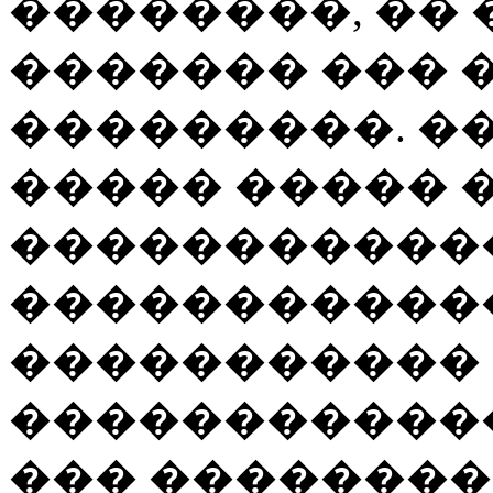
��������, �� 
������� ��� 
���������. ��
����� ����� 
������������
�����������
�����������
������������
��� ��������