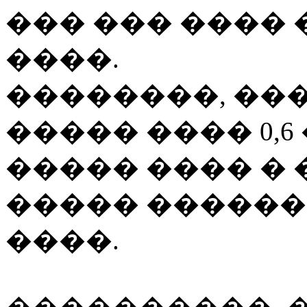
��� ��� ����
����.
��������, ����
����� ���� 0,6
����� ���� � 
����� �������
����.