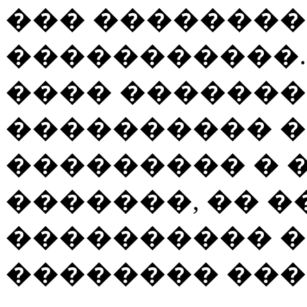
��� �������
�����������.
���� �������
���������� �
��������� � �
�������, �� �
���������� 
�������� ���