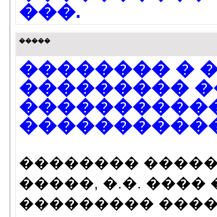
���.
�����
�������� � 
��������� ��
�����������
�����������
�������� �����
�����, �.�. ���
��������� ���