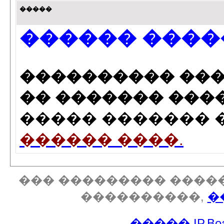
�����
������ ����
���������� ���
�� ������� �����
����� ������� ��
������ ����.
��� ��������� �����
����������,
�
�����
IP.Bo