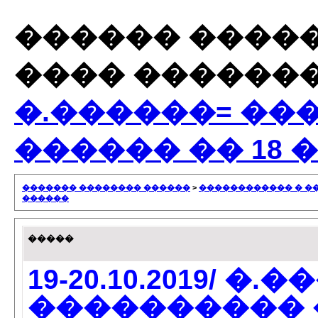
������ ����
���� ������
�.������= ��
������ �� 18 
������� �������� ������
>
������������ � �
������
�����
19-20.10.2019/ �
���������� �