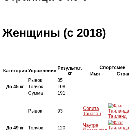
Женщины (с 2018)
Спортсмен
Результат,
Категория
Упражнение
кг
Имя
Стра
Рывок
85
До 45 кг
Толчок
108
Сумма
191
Сопита
Рывок
93
Танасан
Таиланд
Чаутра
До 49 кг
Толчок
120