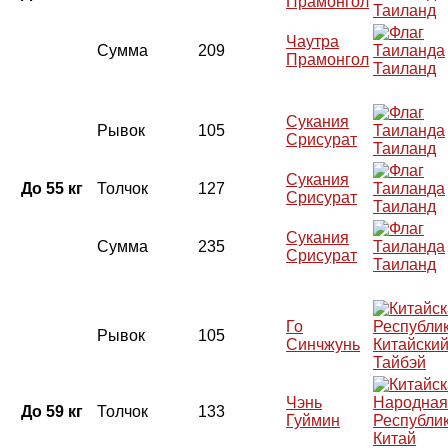
Прамонгол
Таиланд
Чаутра
Сумма
209
Прамонгол
Таиланд
Сукания
Рывок
105
Срисурат
Таиланд
Сукания
До 55 кг
Толчок
127
Срисурат
Таиланд
Сукания
Сумма
235
Срисурат
Таиланд
Го
Рывок
105
Синчжунь
Китайски
Тайбэй
Чэнь
До 59 кг
Толчок
133
Гуймин
Китай