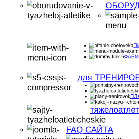
ОБОРУД
П
ФАРМ
для ТРЕНИРО
ПЛ
тяжелоатле
FAQ САЙТА