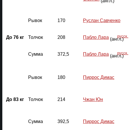
(англ.)
Рывок
170
Руслан Савченко
русск.
До 76 кг
Толчок
208
Пабло Лара
(англ.)
русск.
Сумма
372,5
Пабло Лара
(англ.)
Рывок
180
Пиррос Димас
До 83 кг
Толчок
214
Чжан Юн
Сумма
392,5
Пиррос Димас