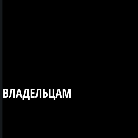
популярном сайте
"Железный мир", где вс
новости сайта можно
видеть в разделе - Нов
от сообщества "Желез
мир".
ВЛАДЕЛЬЦАМ
ФОТО И ВИД
ЛЮБЫХ СОРЕВНОВАНИЙ
Ваши фото и видео про