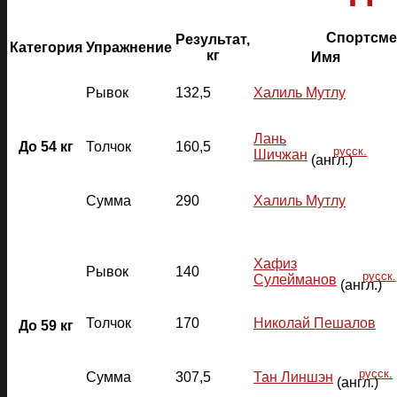
Спортсме
Результат,
Категория
Упражнение
кг
Имя
Рывок
132,5
Халиль Мутлу
Лань
До 54 кг
Толчок
160,5
русск.
Шичжан
(англ.)
Сумма
290
Халиль Мутлу
Хафиз
Рывок
140
русск.
Сулейманов
(англ.)
Толчок
170
Николай Пешалов
До 59 кг
русск.
Сумма
307,5
Тан Линшэн
(англ.)