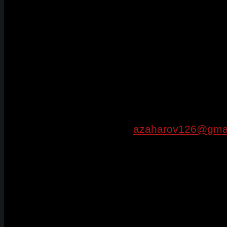
Тяжелую Атлетику могу
войти в историю
тяжелоатлетического
спорта России! Станьте
участником этого проек
Присылайте их на почту:
azaharov126@gma
И все ваши фото и видео будут размещены
сайте МИР Тяжелой Атлетики в соответств
тем событиям разделах. А также в группах
социальных сетей: Одноклассники, ВКонтак
Fasebook.