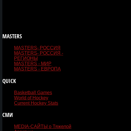
Вы будете указаны автором этих фото или 
Если не знаете как отправить файлы, напи
эту же почту, вам обязательно ответят!
MASTERS
- ВЕТЕРАНСКИЙ СПОРТ
MASTERS- РОССИЯ
MASTERS- РОССИЯ -
РЕГИОНЫ
MASTERS - МИР
MASTERS - ЕВРОПА
QUICK
LINKS
Basketball Games
World of Hockey
Current Hockey Stats
СМИ
MEDIA-САЙТЫ о Тяжелой