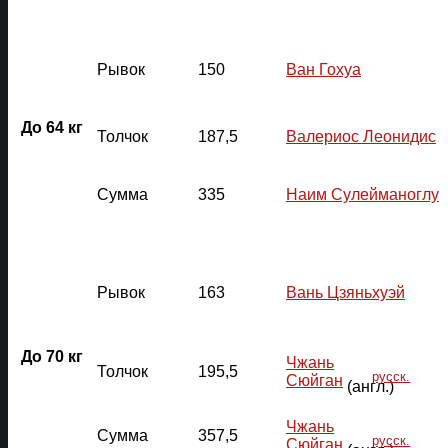
Рывок
150
Ван Гохуа
До 64 кг
Толчок
187,5
Валериос Леонидис
Сумма
335
Наим Сулейманоглу
Рывок
163
Вань Цзяньхуэй
До 70 кг
Чжань
Толчок
195,5
русск.
Сюйган
(англ.)
Чжань
Сумма
357,5
русск.
Сюйган