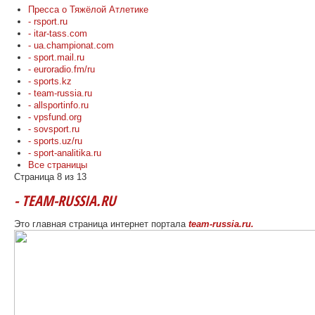
Пресса о Тяжёлой Атлетике
- rsport.ru
- itar-tass.com
- ua.championat.com
- sport.mail.ru
- euroradio.fm/ru
- sports.kz
- team-russia.ru
- allsportinfo.ru
- vpsfund.org
- sovsport.ru
- sports.uz/ru
- sport-analitika.ru
Все страницы
Страница 8 из 13
- TEAM-RUSSIA.RU
Это главная страница интернет портала
team-russia.ru.