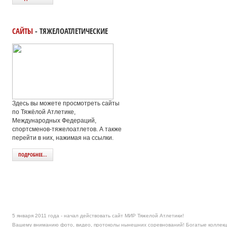
САЙТЫ
- ТЯЖЕЛОАТЛЕТИЧЕСКИЕ
Здесь вы можете просмотреть сайты
по Тяжёлой Атлетике,
Международных Федераций,
спортсменов-тяжелоатлетов. А также
перейти в них, нажимая на ссылки.
ПОДРОБНЕЕ...
ИНФОРМАЦИЯ
О САЙТЕ
5 января 2011 года - начал действовать сайт МИР Тяжелой Атлетики!
Вашему вниманию фото, видео, протоколы нынешних соревнований! Богатые коллек