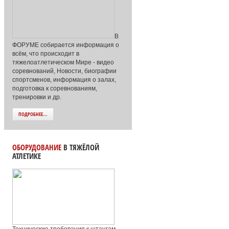
В
ФОРУМЕ собирается информация о
всём, что происходит в
тяжелоатлетическом Мире - видео
соревнований, Новости, биографии
спортсменов, информация о залах,
подготовка к соревнованиям,
тренировки и др.
ПОДРОБНЕЕ...
ОБОРУДОВАНИЕ
В ТЯЖЁЛОЙ
АТЛЕТИКЕ