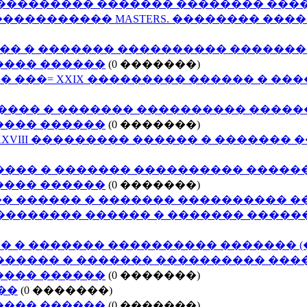
 ��������� ������� �������� ����
���������� MASTERS. �������� ���
�� ������ � ������� ���������� �������
������ ������
(0 �������)
����� ���= XXIX ��������� ������ � 
��� ������ � ������� ���������� �����
������ ������
(0 �������)
�= XXVIII ��������� ������ � �������
�� ������ � ������� ���������� ������
������ ������
(0 �������)
������� ������ � ������� ���������� �
XVII ��������� ������ � ������� ����
������ � ������� ���������� ������� (
����� ������ � ������� ���������� ���
������ ������
(0 �������)
���
(0 �������)
������ ������
(0 �������)