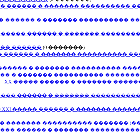
V ����� ������ � ������� ���������� �
������� ������ � ������� ���������� �
V ��������� ������ � ������� �������
���� ������
(0 �������)
������ ������ � ������� ���������� ��
����� ������ � ������� ���������� ���
� ������ � ������� ���������� ������� 
�����= XX ����� ������ � ������� ����
XIV ����� ������ � ������� ����������
����= XXI ����� ������ � ������� ����
����� � ������� ���������� ������� (��
 ��������� ������ � ������� ���������