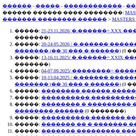
������
-
�����
-
������������
-
��
������ ������ ���� ��������:
MAS
������� �������� ������
>
MASTER
�����:
21-23.11.2026/ �.������= 
�������)
�����:
20-24.05.2026 / �.������
������� (�� 30 ��� � ������)
(0 
�����:
13-16.11.2025/ �.������= 
�������)
�����:
04-07.09.2025/ ��������= 
�����:
10-13.04.2025 / �.������
������� (�� 30 ��� � ������)
(0 
�����:
�������� ������ �����
�����:
���������� �����������
�����:
�������� � ��������� 
�������� ������
(0 �������)
�����:
���������� ������� ��
�����:
������� �� � ������� 
�����:
������� ��������� ���