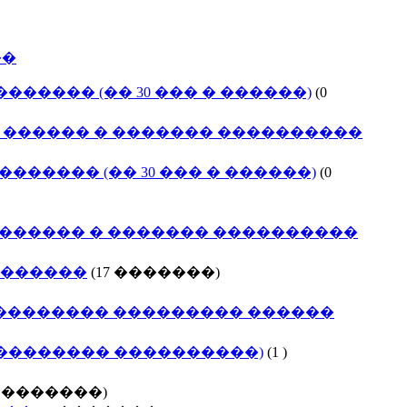
��
 ������� (�� 30 ��� � ������)
(0
���� ������ � ������� ����������
 ������� (�� 30 ��� � ������)
(0
���� ������ � ������� ����������
 ������
(17 �������)
��������� ��������� ������
 �������� ����������)
(1 )
2 �������)