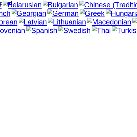
рана!