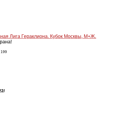
рана!
 199
22/