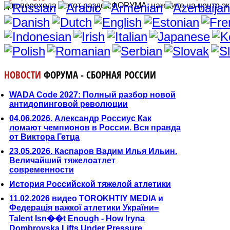
для перехода в этот раздел ФОРУМА, нажмите на центр эк
НОВОСТИ
ФОРУМА - СБОРНАЯ РОССИИ
WADA Code 2027: Полный разбор новой
антидопинговой революции
04.06.2026. Александр Россиус Как
ломают чемпионов в России. Вся правда
от Виктора Гетца
23.05.2026. Каспаров Вадим Илья Ильин.
Величайший тяжелоатлет
современности
История Российской тяжелой атлетики
11.02.2026 видео TOROKHTIY MEDIA и
Федерація важкої атлетики України=
Talent Isn��t Enough - How Iryna
Dombrovska Lifts Under Pressure