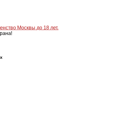
рана!
их