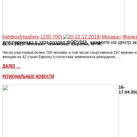
lightbox[yjgallery 1150 700]
для перехода в этот раздел ФОРУМА, нажмите на центр эк
11.04.2021/ Москва= Чемпионат Европы, М+Ж.
Число участников более 700 человек, в том числе спортсменов 187 мужчин и
женщин из 42 стран Европы (статистика чемпионата рекордная .....
ДАЛЕЕ ...
РЕГИОНАЛЬНЫЕ НОВОСТИ
16-
17.04.20