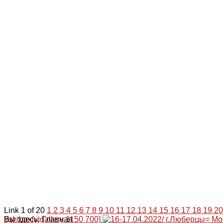
Link 1 of 20
1
2
3
4
5
6
7
8
9
10
11
12
13
14
15
16
17
18
19
20
lightbox[yjgallery 1150 700]
Вы здесь:
Главная