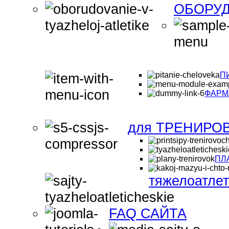
ОБОРУД
П
ФАРМ
для ТРЕНИРО
ПЛ
тяжелоатле
FAQ САЙТА