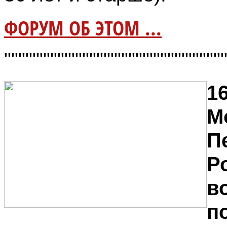
ФОРУМ ОБ ЭТОМ ...
"""""""""""""""""""""""""""""""
16
М
П
Р
в
п