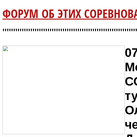
ФОРУМ ОБ ЭТИХ СОРЕВНОВА
"""""""""""""""""""""""""""""""
07
М
С
т
О
ч