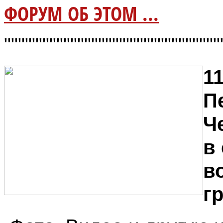
ФОРУМ ОБ ЭТОМ ...
"""""""""""""""""""""""""""""""
11
П
Ч
в
в
г