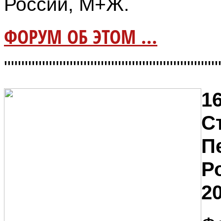
России, М+Ж.
ФОРУМ ОБ ЭТОМ ...
"""""""""""""""""""""""""""""""
16
С
П
Р
20