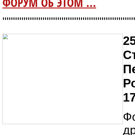
ФОРУМ ОБ ЭТОМ ...
"""""""""""""""""""""""""""""""
25
С
П
Р
17
Ф
д