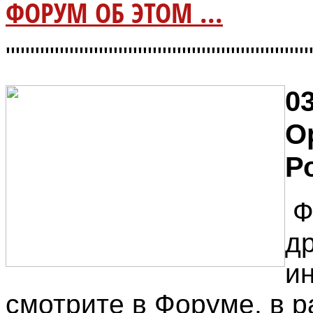
ФОРУМ ОБ ЭТОМ ...
"""""""""""""""""""""""""""""""
03
О
Р
Ф
д
и
смотрите в Форуме, в р