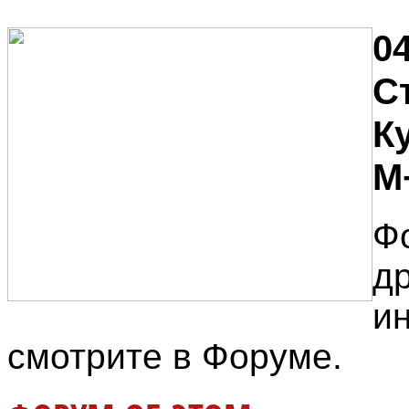
04
С
К
М
Ф
д
и
смотрите в Форуме.