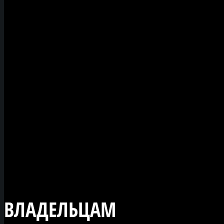
Одноклассники, ВКонта
Facebook. Открыт Блог 
популярном сайте
"Железный мир", где вс
новости сайта можно
видеть в разделе - Нов
от сообщества "Желез
мир".
ВЛАДЕЛЬЦАМ
ФОТО И ВИД