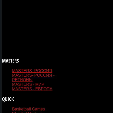
тем событиям разделах. А также в группах
социальных сетей: Одноклассники, ВКонтак
Fasebook.
Вы будете указаны автором этих фото или 
Если не знаете как отправить файлы, напи
эту же почту, вам обязательно ответят!
MASTERS
- ВЕТЕРАНСКИЙ СПОРТ
MASTERS- РОССИЯ
MASTERS- РОССИЯ -
РЕГИОНЫ
MASTERS - МИР
MASTERS - ЕВРОПА
QUICK
LINKS
Basketball Games