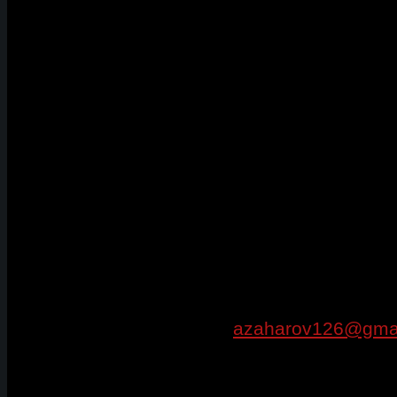
ЛЮБЫХ СОРЕВНОВАНИЙ
Ваши фото и видео про
Тяжелую Атлетику могу
войти в историю
тяжелоатлетического
спорта России! Станьте
участником этого проек
Присылайте их на почту:
azaharov126@gma
И все ваши фото и видео будут размещены
сайте МИР Тяжелой Атлетики в соответств