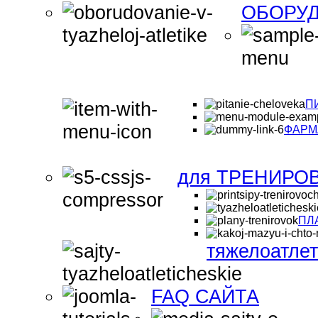
ОБОРУД
П
ФАРМ
для ТРЕНИРО
ПЛ
тяжелоатле
FAQ САЙТА