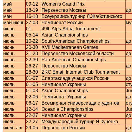
май
09-12
Women's Grand Prix
май
18-19
Первенство Москвы
до
май
16-18
Всеукраинск.турнир Л.Жаботинского
май-июнь
27-03
Чемпионат России
му
июнь
01
49th Alps-Adria Tournament
июнь
05-14
Asian Championships
июнь
10-22
South-American Championships
до
июнь
20-30
XVII Mediterranean Games
июнь
21-23
Первенство Московской области
до
июнь
22-30
Pan-American Championships
июнь
26-27
Первенство Москвы
до
июнь
28-30
ZKC Email Internat. Club Tournament
июль
01-07
Спартакиада учащихся России
до
июль
01-05
Чемпионат Украины
ст
июль
01-08
Asian Championships
Ju
июль
02-06
Чемпионат Украины
до
июль
06-17
Всемирная Универсиада студентов
ст
июль
12-14
Oceania Championships
Ju
июль
22-27
Чемпионат Украины
до
июль
22-27
Международный турнир Я.Куценка
июль-авг.
29-05
Первенство России
до