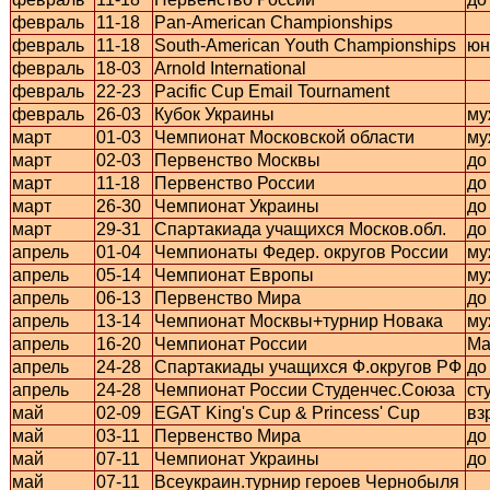
февраль
11-18
Pan-American Championships
февраль
11-18
South-American Youth Championships
юн
февраль
18-03
Arnold International
февраль
22-23
Pacific Cup Email Tournament
февраль
26-03
Кубок Украины
му
март
01-03
Чемпионат Московской области
му
март
02-03
Первенство Москвы
до
март
11-18
Первенство России
до
март
26-30
Чемпионат Украины
до
март
29-31
Спартакиада учащихся Москов.обл.
до
апрель
01-04
Чемпионаты Федер. округов России
му
апрель
05-14
Чемпионат Европы
му
апрель
06-13
Первенство Мира
до
апрель
13-14
Чемпионат Москвы+турнир Новака
му
апрель
16-20
Чемпионат России
Ma
апрель
24-28
Спартакиады учащихся Ф.округов РФ
до
апрель
24-28
Чемпионат России Студенчес.Союза
ст
май
02-09
EGAT King's Cup & Princess' Cup
вз
май
03-11
Первенство Мира
до
май
07-11
Чемпионат Украины
до
май
07-11
Всеукраин.турнир героев Чернобыля