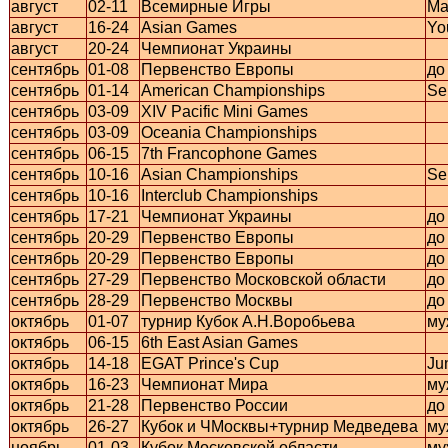
август
02-11
Всемирные Игры
Ma
август
16-24
Asian Games
Yo
август
20-24
Чемпионат Украины
сентябрь
01-08
Первенство Европы
до
сентябрь
01-14
American Championships
Se
сентябрь
03-09
XIV Pacific Mini Games
сентябрь
03-09
Oceania Championships
сентябрь
06-15
7th Francophone Games
сентябрь
10-16
Asian Championships
Se
сентябрь
10-16
Interclub Championships
сентябрь
17-21
Чемпионат Украины
до
сентябрь
20-29
Первенство Европы
до
сентябрь
20-29
Первенство Европы
до
сентябрь
27-29
Первенство Московской области
до
сентябрь
28-29
Первенство Москвы
до
октябрь
01-07
турнир Кубок А.Н.Воробьева
му
октябрь
06-15
6th East Asian Games
октябрь
14-18
EGAT Prince's Cup
Ju
октябрь
16-23
Чемпионат Мира
му
октябрь
21-28
Первенство России
до
октябрь
26-27
Кубок и ЧМосквы+турнир Медведева
му
ноябрь
01-03
Кубок Московской области
му