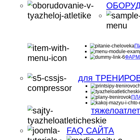
ОБОРУД
П
ФАРМ
для ТРЕНИРО
ПЛ
тяжелоатле
FAQ САЙТА