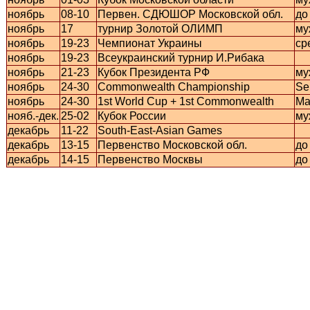
ноябрь
08-10
Первен. СДЮШОР Московской обл.
до
ноябрь
17
турнир Золотой ОЛИМП
му
ноябрь
19-23
Чемпионат Украины
ср
ноябрь
19-23
Всеукраинский турнир И.Рибака
ноябрь
21-23
Кубок Президента РФ
му
ноябрь
24-30
Commonwealth Championship
Se
ноябрь
24-30
1st World Cup + 1st Commonwealth
Ma
нояб.-дек.
25-02
Кубок России
му
декабрь
11-22
South-East-Asian Games
декабрь
13-15
Первенство Московской обл.
до
декабрь
14-15
Первенство Москвы
до