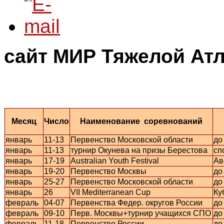
сайт МИР Тяжелой Атл
Месяц
Число
Наименование соревнований
январь
11-13
Первенство Московской области
до
январь
11-13
турнир Окунева на призы Берестова
сп
январь
17-19
Australian Youth Festival
Ав
январь
19-20
Первенство Москвы
до
январь
25-27
Первенство Московской области
до
январь
26
VII Mediterranean Cup
Ку
февраль
04-07
Первенства Федер. округов России
до
февраль
09-10
Перв. Москвы+турнир учащихся СПО
до
февраль
11-18
Первенство России
до