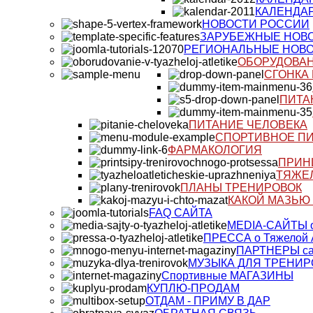
КАЛЕНДАР
НОВОСТИ РОССИИ
ЗАРУБЕЖНЫЕ НОВ
РЕГИОНАЛЬНЫЕ НОВ
ОБОРУДОВАНИ
СГОНКА
ПИТА
ПИТАНИЕ ЧЕЛОВЕКА
СПОРТИВНОЕ П
ФАРМАКОЛОГИЯ
ПРИН
ТЯЖЕ
ПЛАНЫ ТРЕНИРОВОК
КАКОЙ МАЗЬЮ 
FAQ САЙТА
MEDIA-САЙТЫ о
ПРЕССА о Тяжелой 
ПАРТНЕРЫ са
МУЗЫКА ДЛЯ ТРЕНИР
Спортивные МАГАЗИНЫ
КУПЛЮ-ПРОДАМ
ОТДАМ - ПРИМУ В ДАР