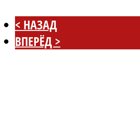
< НАЗАД
ВПЕРЁД >