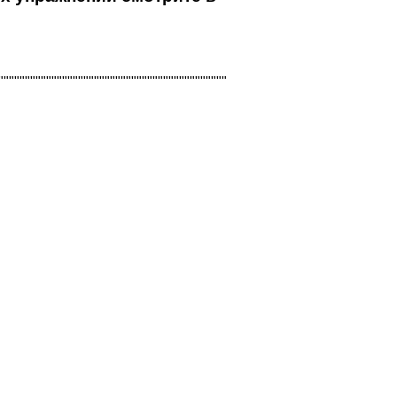
""""""""""""""""""""""""""""""""""""""""""""