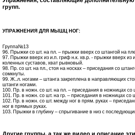
Упражнения, составляющие дополнительную на
групп.
УПРАЖНЕНИЯ ДЛЯ МЫШЦ НОГ:
Группа№13
96. Прыжки со шт. на пл. – прыжки вверх со штангой на пл
97. Прыжки вверх из и.п. гриф н.к. хв.р. - прыжки вверх 
коленных суставов, хват рывковый.
98. Пр. со шт. на пл., стоя на носках – приседания со штан
сомкнуты.
99. Ж..л. ногами – штанга закреплена в направляющих сто
штанги ногами.
100. Пр. в ножн. со шт. на пл. – приседания в ножницах со
101. Пр. в ножн. со шт. на гр. – приседания в ножницах со 
102. Пр. в ножн. со шт. между ног в прям. руках – присед
ног в прямых руках.
103. Прыжки в глубину – спрыгивание в низ с последующи
Другие группы, а так же видео и описание э