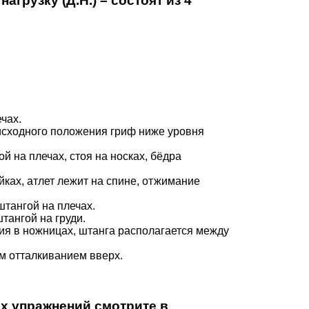
грузку (Д.Н.) – состоят из 4
ечах.
из исходного положения гриф ниже уровня
гой на плечах, стоя на носках, бёдра
йках, атлет лежит на спине, отжимание
 штангой на плечах.
штангой на груди.
ания в ножницах, штанга располагается между
м отталкиванием вверх.
тих упражнений
смотрите
в