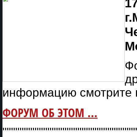
17
г
Ч
М
Фо
д
информацию смотрите 
ФОРУМ ОБ ЭТОМ ...
"""""""""""""""""""""""""""""""