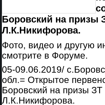
с
Боровский на призы 
Л.К.Никифорова.
Фото, видео и другую 
смотрите в Форуме.
05-09.06.2019/ с.Боров
обл.= Открытое первен
Боровский на призы ЗТ
Л.К.Никифорова.