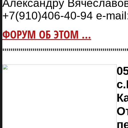
Александру Вячеславов
+7(910)406-40-94 e-mail
ФОРУМ ОБ ЭТОМ ...
"""""""""""""""""""""""""""""""
05
с
К
О
п