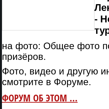
Ле
- 
ту
на фото: Общее фото п
призёров.
Фото, видео и другую 
смотрите в Форуме.
ФОРУМ ОБ ЭТОМ ...