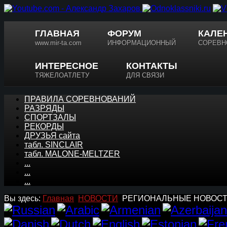
ГЛАВНАЯ
ФОРУМ
КАЛЕ
www.mir-ta.com
ИНФОРМАЦИОННЫЙ
СОРЕВН
ИНТЕРЕСНОЕ
КОНТАКТЫ
ТЯЖЕЛОАТЛЕТУ
ДЛЯ СВЯЗИ
ПРАВИЛА СОРЕВНОВАНИЙ
РАЗРЯДЫ
СПОРТЗАЛЫ
РЕКОРДЫ
ДРУЗЬЯ сайта
табл. SINCLAIR
табл. MALONE-MELTZER
...
...
...
Вы здесь:
Главная
НОВОСТИ
РЕГИОНАЛЬНЫЕ НОВОС