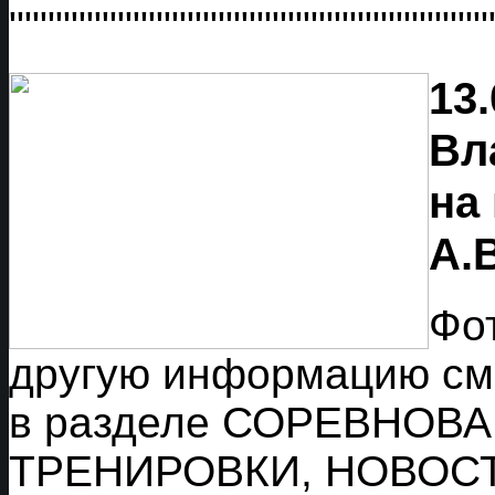
"""""""""""""""""""""""""""""""
13.
Вл
на
А.
Фо
другую информацию см
в разделе СОРЕВНОВА
ТРЕНИРОВКИ, НОВОСТ