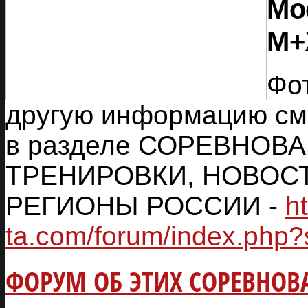
Мо
М+
Фо
другую информацию см
в разделе СОРЕВНОВА
ТРЕНИРОВКИ, НОВОСТ
РЕГИОНЫ РОССИИ -
h
ta.com/forum/index.php
ФОРУМ ОБ ЭТИХ СОРЕВНОВА