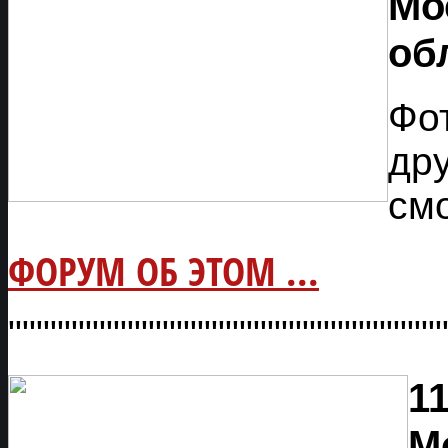
Мо
обл
Фот
др
см
ФОРУМ ОБ ЭТОМ ...
"""""""""""""""""""""""""""""""
11
М