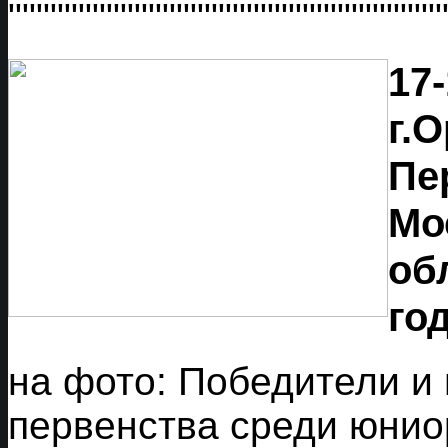
"""""""""""""""""""""""""""""""
17-
г.
Пе
Мо
обл
год
на фото: Победители и
первенства среди юнио