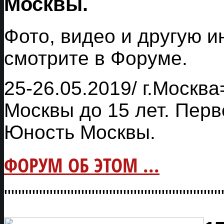
Москвы.
Фото, видео и другую 
смотрите в Форуме.
25-26.05.2019/ г.Москв
Москвы до 15 лет. Пер
Юность Москвы.
ФОРУМ ОБ ЭТОМ ...
"""""""""""""""""""""""""""""""