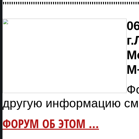
"""""""""""""""""""""""""""""""
06
г
М
М
Фо
другую информацию см
ФОРУМ ОБ ЭТОМ ...