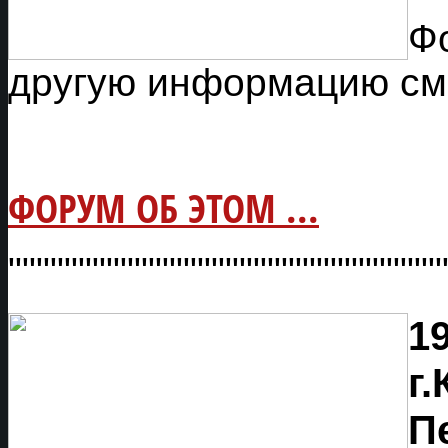
Фо
другую информацию см
ФОРУМ ОБ ЭТОМ ...
"""""""""""""""""""""""""""""""
19
г
П