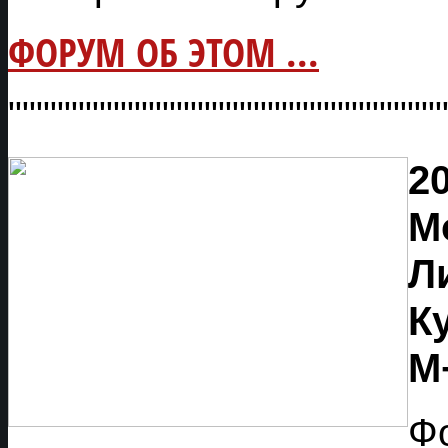
ФОРУМ ОБ ЭТОМ ...
"""""""""""""""""""""""""""""""
20
М
Л
К
М
Фо