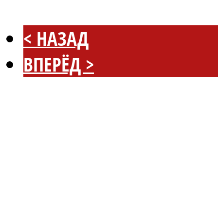
< НАЗАД
ВПЕРЁД >